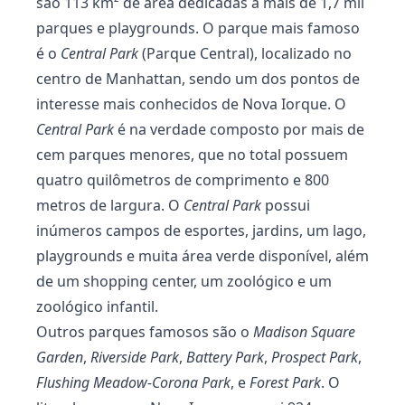
são 113 km² de área dedicadas a mais de 1,7 mil
parques e playgrounds. O parque mais famoso
é o
Central Park
(Parque Central), localizado no
centro de Manhattan, sendo um dos pontos de
interesse mais conhecidos de Nova Iorque. O
Central Park
é na verdade composto por mais de
cem parques menores, que no total possuem
quatro quilômetros de comprimento e 800
metros de largura. O
Central Park
possui
inúmeros campos de esportes, jardins, um lago,
playgrounds e muita área verde disponível, além
de um shopping center, um zoológico e um
zoológico infantil.
Outros parques famosos são o
Madison Square
Garden
,
Riverside Park
,
Battery Park
,
Prospect Park
,
Flushing Meadow-Corona Park
, e
Forest Park
. O