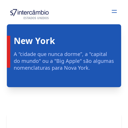
Open
ESTADOS UNIDOS
New York
A “cidade que nunca dorme”, a "capital
do mundo" ou a "Big Apple" são algumas
nomenclaturas para Nova York.